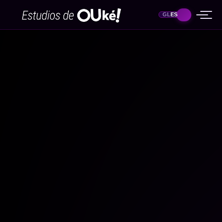
GL
ES